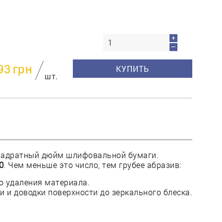
пресс
Гвозди
Ампулы
+
Иглы
—
93
грн
КУПИТЬ
шт.
квадратный дюйм шлифовальной бумаги.
0
. Чем меньше это число, тем грубее абразив:
о удаления материала.
 и доводки поверхности до зеркального блеска.