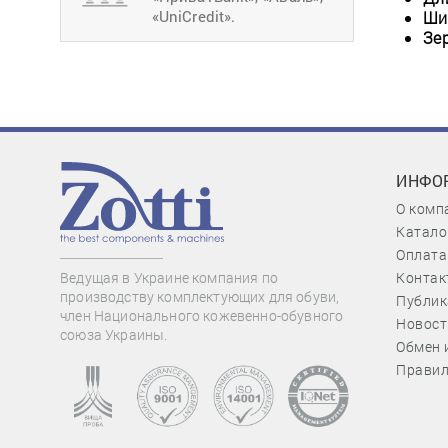
«UniCredit».
Ши
Зе
ИНФО
О комп
Катало
Оплата
Контак
Ведущая в Украине компания по
производству комплектующих для обуви,
Публик
член Национального кожевенно-обувного
Новост
союза Украины.
Обмен 
Правил