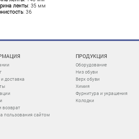
рина ленты
: 35 мм
рнистость
: 36
РМАЦИЯ
ПРОДУКЦИЯ
ании
Оборудование
г
Низ обуви
 и доставка
Верх обуви
ты
Химия
ации
Фурнитура и украшения
и
Колодки
и возврат
а пользования сайтом