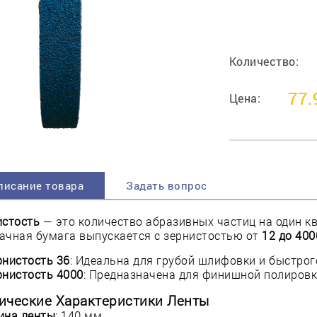
пучковой части
Увлажнение пятки
Затяжка пяточной
ры
части
Количество:
Доводка заготовки
Отметка следа
77.
Цена:
Шершевание следа
Активация клея
Прессование
заготовки с подошвой
Охлаждение и
писание товара
Задать вопрос
доактивация клея
Прибивка каблука
истость
— это количество абразивных частиц на один 
Отбивание следа
ачная бумага выпускается с зернистостью от
12 до 400
рнистость 36
: Идеальна для грубой шлифовки и быстрог
рнистость 4000
: Предназначена для финишной полировки
ические Характеристики Ленты
ина ленты
: 140 мм