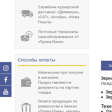
тиснение
Перетяжки
Швейное
Службами курьерской
оборудование
доставки: «Деливери»,
Загибка деталей
«САТ», «Інтайм», «Нова
Вставка фурниту
Пошта»
Ерошка подошвы
Почтовые терминалы
самообслуживания от
«ПриватБанк»
Способы оплаты
О
Наличными при покупке
в магазине.
Зерн
Предоставляются
Нажд
документы на партию
Зе
товара.
Зе
Оплата продукции по
Техн
реквизитам в банках:
«ПриватБанк», «Аваль»,
Дл