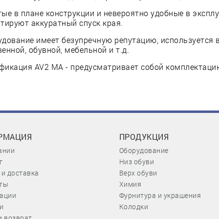
ые в плане конструкции и невероятно удобные в эксплуа
тируют аккуратный спуск края.
дование имеет безупречную репутацию, используется в
енной, обувной, мебельной и т.д.
икация AV2 MA - предусматривает собой комплектацию
РМАЦИЯ
ПРОДУКЦИЯ
ании
Оборудование
г
Низ обуви
 и доставка
Верх обуви
ты
Химия
ации
Фурнитура и украшения
и
Колодки
и возврат