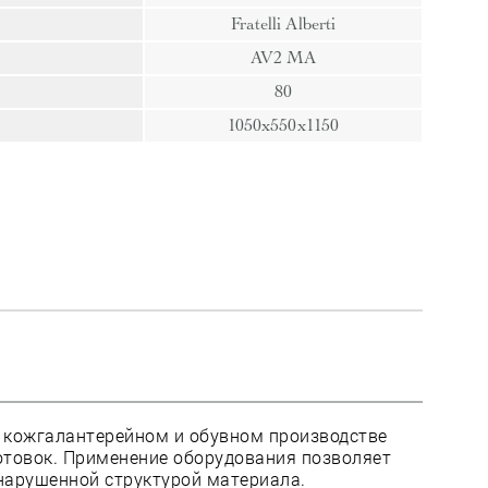
пресс
Fratelli Alberti
Гвозди
AV2 MA
Ампулы
80
Иглы
1050x550x1150
в кожгалантерейном и обувном производстве
отовок. Применение оборудования позволяет
нарушенной структурой материала.