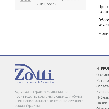
«UniCredit».
Прост
гаран
Обору
кожев
Модиф
ИНФО
О комп
Катало
Оплата
Контак
Ведущая в Украине компания по
производству комплектующих для обуви,
Публик
член Национального кожевенно-обувного
Новост
союза Украины.
Обмен 