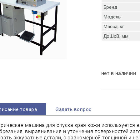
пучковой части
Бренд
Увлажнение пятки
Модель
Затяжка пяточной
ры
части
Масса, кг
Доводка заготовки
ДхШхВ, мм
Отметка следа
Шершевание следа
Активация клея
Прессование
заготовки с подошвой
нет в наличии
Охлаждение и
доактивация клея
Прибивка каблука
Отбивание следа
писание товара
Задать вопрос
рическая машина для спуска края кожи используется 
брезания, выравнивания и утончения поверхностей заг
вать аккуратные детали, с равномерной толщиной и не