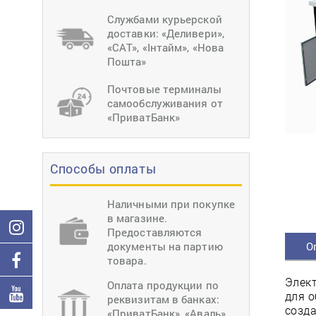
тиснение
Перетяжки
Швейное
Службами курьерской
оборудование
доставки: «Деливери»,
Загибка деталей
«САТ», «Інтайм», «Нова
Вставка фурниту
Пошта»
Ерошка подошвы
Почтовые терминалы
самообслуживания от
«ПриватБанк»
Способы оплаты
Наличными при покупке
в магазине.
Предоставляются
документы на партию
О
товара.
Элект
Оплата продукции по
для о
реквизитам в банках:
созда
«ПриватБанк», «Аваль»,