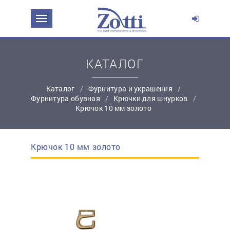
ЗАДАТЬ ВОПРОС О ПРОДУКТЕ
Ваше имя:
КАТАЛОГ
Каталог
Фурнитура и украшения
*
Эл. почта:
Фурнитура обувная
Крючки для шнурков
Крючок 10 мм золото
*
Контактный телефон:
Крючок 10 мм золото
простую регистрацию
Ваш вопрос: