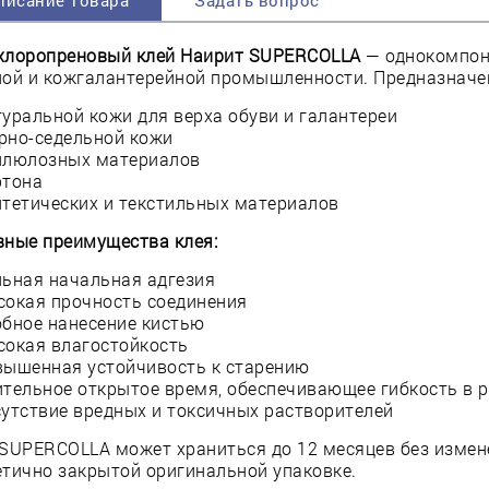
писание товара
Задать вопрос
хлоропреновый клей Наирит SUPERCOLLA
— однокомпон
ной и кожгалантерейной промышленности. Предназначен
туральной кожи для верха обуви и галантереи
рно-седельной кожи
ллюлозных материалов
ртона
нтетических и текстильных материалов
вные преимущества клея:
льная начальная адгезия
сокая прочность соединения
обное нанесение кистью
сокая влагостойкость
вышенная устойчивость к старению
ительное открытое время, обеспечивающее гибкость в 
сутствие вредных и токсичных растворителей
SUPERCOLLA может храниться до 12 месяцев без измене
тично закрытой оригинальной упаковке.