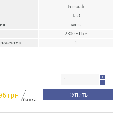
пресс
Forestali
Гвозди
15,8
Ампулы
ния
кисть
Иглы
2800 мПа.с
мпонентов
1
+
—
95
грн
КУПИТЬ
банка