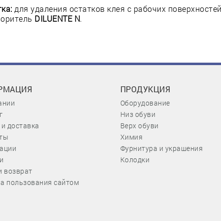
ка:
для удаления остатков клея с рабочих поверхносте
воритель
DILUENTE N
.
РМАЦИЯ
ПРОДУКЦИЯ
ании
Оборудование
г
Низ обуви
 и доставка
Верх обуви
ты
Химия
ации
Фурнитура и украшения
и
Колодки
и возврат
а пользования сайтом