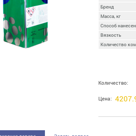
пучковой части
Бренд
Увлажнение пятки
Масса, кг
Затяжка пяточной
ры
части
Способ нанесе
Доводка заготовки
Вязкость
Отметка следа
Количество ко
Шершевание следа
Активация клея
Прессование
заготовки с подошвой
Охлаждение и
Количество:
доактивация клея
Прибивка каблука
4207.
Отбивание следа
Цена: