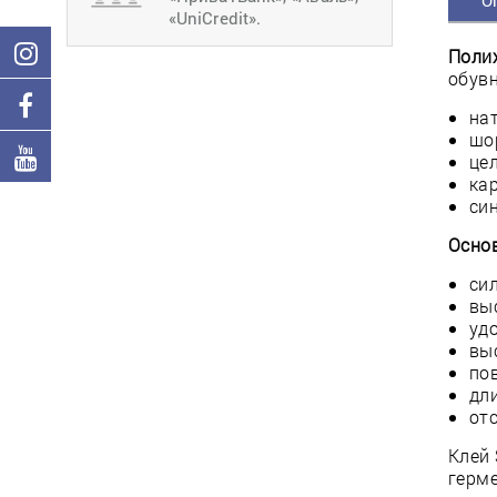
О
«UniCredit».
Поли
обув
на
шо
це
ка
си
Осно
си
вы
уд
вы
по
дл
от
Клей 
герме