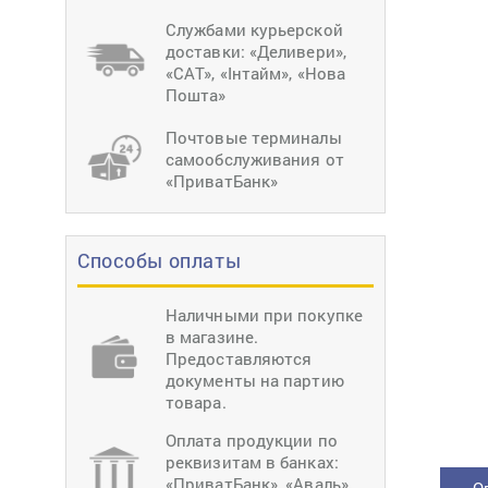
тиснение
Перетяжки
Швейное
Службами курьерской
оборудование
доставки: «Деливери»,
Загибка деталей
«САТ», «Інтайм», «Нова
Вставка фурниту
Пошта»
Ерошка подошвы
Почтовые терминалы
самообслуживания от
«ПриватБанк»
Способы оплаты
Наличными при покупке
в магазине.
Предоставляются
документы на партию
товара.
Оплата продукции по
реквизитам в банках:
«ПриватБанк», «Аваль»,