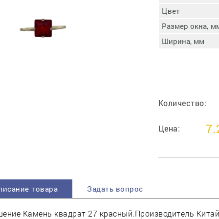
пучковой части
Цвет
Увлажнение пятки
Размер окна, м
Затяжка пяточной
ры
части
Ширина, мм
Доводка заготовки
Отметка следа
Шершевание следа
Активация клея
Прессование
Количество:
заготовки с подошвой
Охлаждение и
7.
Цена:
доактивация клея
Прибивка каблука
Отбивание следа
писание товара
Задать вопрос
ение Камень квадрат 27 красный.Производитель Китай 