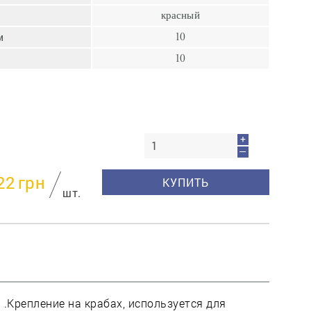
пресс
красный
Гвозди
м
10
Ампулы
10
Иглы
+
—
22
грн
КУПИТЬ
шт.
.Крепление на крабах, используется для