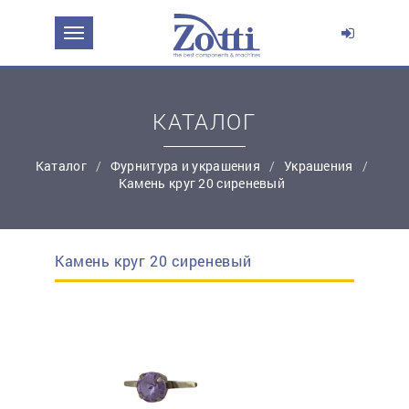
ЗАДАТЬ ВОПРОС О ПРОДУКТЕ
Ваше имя:
КАТАЛОГ
*
Эл. почта:
Каталог
Фурнитура и украшения
Украшения
Камень круг 20 сиреневый
*
Контактный телефон:
Камень круг 20 сиреневый
простую регистрацию
Ваш вопрос: