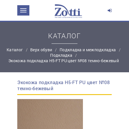
ЗАДАТЬ ВОПРОС О ПРОДУКТЕ
Ваше имя:
КАТАЛОГ
Каталог
Верх обуви
Подкладка и межподкладка
*
Эл. почта:
Подкладка
Экокожа подкладка H5-FT PU цвет №08 темно-бежевый
*
Контактный телефон:
Экокожа подкладка H5-FT PU цвет №08
простую регистрацию
темно-бежевый
Ваш вопрос: