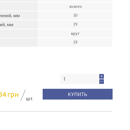
пресс
золото
Гвозди
енний, мм
10
Ампулы
ий, мм
19
Иглы
круг
19
+
—
84
грн
КУПИТЬ
шт.