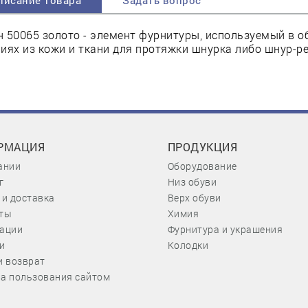
писание товара
Задать вопрос
 50065 золото - элемент фурнитуры, используемый в о
иях из кожи и ткани для протяжки шнурка либо шнур-ре
РМАЦИЯ
ПРОДУКЦИЯ
ании
Оборудование
г
Низ обуви
 и доставка
Верх обуви
ты
Химия
ации
Фурнитура и украшения
и
Колодки
и возврат
а пользования сайтом