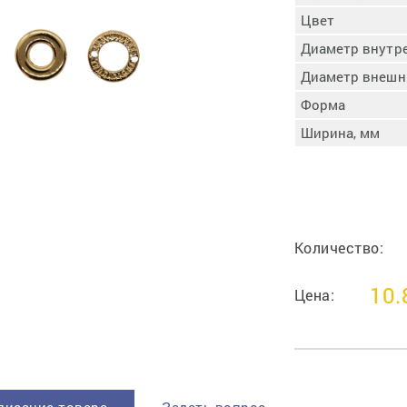
пучковой части
Цвет
Увлажнение пятки
Диаметр внутр
Затяжка пяточной
ры
части
Диаметр внешн
Доводка заготовки
Форма
Отметка следа
Ширина, мм
Шершевание следа
Активация клея
Прессование
заготовки с подошвой
Охлаждение и
Количество:
доактивация клея
Прибивка каблука
10.
Отбивание следа
Цена: