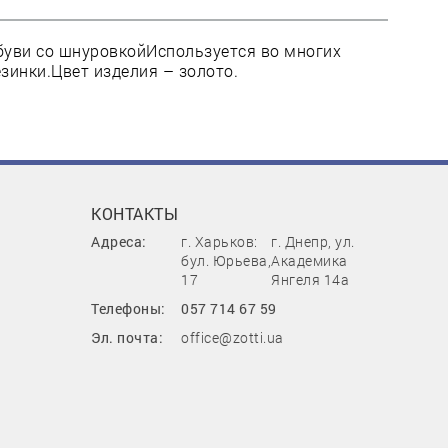
буви со шнуровкойИспользуется во многих
зинки.Цвет изделия – золото.
КОНТАКТЫ
Адреса:
г. Харьков:
г. Днепр, ул.
бул. Юрьева,
Академика
17
Янгеля 14а
Телефоны:
057 714 67 59
Эл. почта:
office@zotti.ua