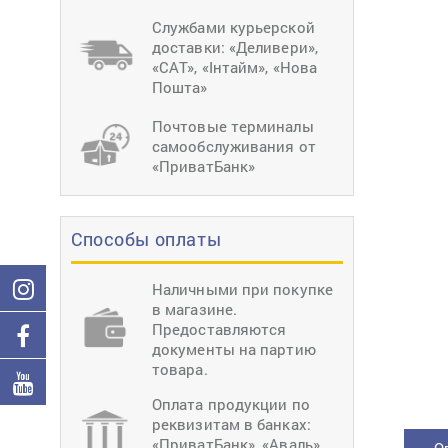
тиснение
Перетяжки
Швейное
Службами курьерской
оборудование
доставки: «Деливери»,
Загибка деталей
«САТ», «Інтайм», «Нова
Вставка фурниту
Пошта»
Ерошка подошвы
Почтовые терминалы
самообслуживания от
«ПриватБанк»
Способы оплаты
Наличными при покупке
в магазине.
Предоставляются
документы на партию
товара.
Оплата продукции по
реквизитам в банках:
«ПриватБанк», «Аваль»,