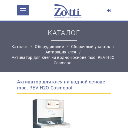
ЗАДАТЬ ВОПРОС О ПРОДУКТЕ
Ваше имя:
КАТАЛОГ
Каталог
Оборудование
Сборочный участок
*
Эл. почта:
Активация клея
Активатор для клея на водной основе mod. REV H2O
Cosmopol
*
Контактный телефон:
Активатор для клея на водной основе
простую регистрацию
mod. REV H2O Cosmopol
Ваш вопрос: