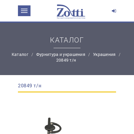
ЗАДАТЬ ВОПРОС О ПРОДУКТЕ
Ваше имя:
КАТАЛОГ
*
Эл. почта:
Каталог
Фурнитура и украшения
Украшения
20849 т/н
*
Контактный телефон:
20849 т/н
простую регистрацию
Ваш вопрос: