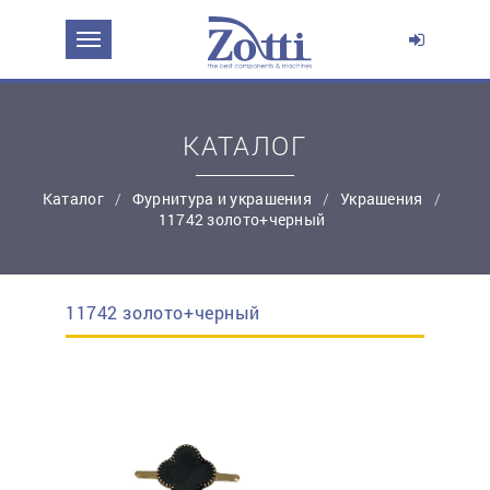
ЗАДАТЬ ВОПРОС О ПРОДУКТЕ
Ваше имя:
КАТАЛОГ
*
Эл. почта:
Каталог
Фурнитура и украшения
Украшения
11742 золото+черный
*
Контактный телефон:
11742 золото+черный
простую регистрацию
Ваш вопрос: