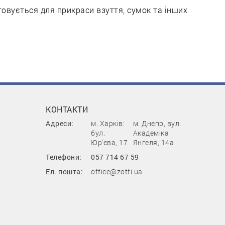
овується для прикраси взуття, сумок та інших
КОНТАКТИ
Адреси:
м. Харків:
м. Днєпр, вул.
бул.
Академіка
Юр'єва, 17
Янгеля, 14а
Телефони:
057 714 67 59
Ел. пошта:
office@zotti.ua