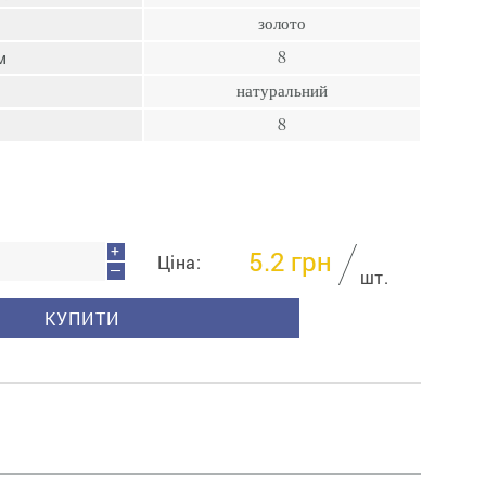
Цвяхи
золото
Ампули
м
8
Голки
натуральний
8
+
5.2
грн
Ціна:
—
шт.
КУПИТИ