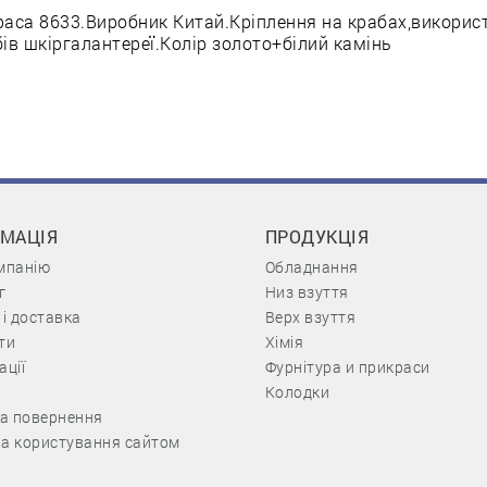
аса 8633.Виробник Китай.Кріплення на крабах,використ
ів шкіргалантереї.Колір золото+білий камінь
РМАЦІЯ
ПРОДУКЦІЯ
мпанію
Обладнання
г
Низ взуття
 і доставка
Верх взуття
ти
Хімія
ації
Фурнітура и прикраси
и
Колодки
та повернення
а користування сайтом