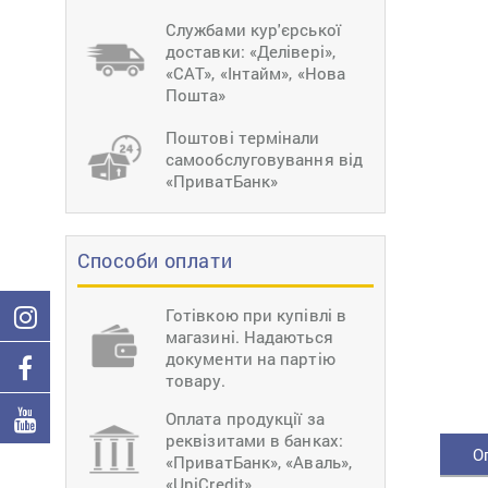
Перетяжки
Швейне обладнан
Службами кур'єрської
Загинання детале
доставки: «Делівері»,
Вставка фурнітур
«САТ», «Інтайм», «Нова
Єрошка підошви
Пошта»
Поштові термінали
самообслуговування від
«ПриватБанк»
Способи оплати
Готівкою при купівлі в
магазині. Надаються
документи на партію
товару.
Оплата продукції за
реквізитами в банках:
О
«ПриватБанк», «Аваль»,
«UniCredit».