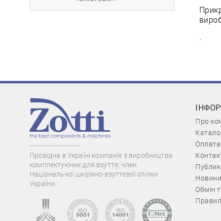
Прикр
вироб
.
ІНФО
Про ко
Катало
Оплата
Контак
Провідна в Україні компанія з виробництва
комплектуючих для взуття, член
Публик
Національної шкіряно-взуттєвої спілки
Новин
України.
Обмін 
Правил