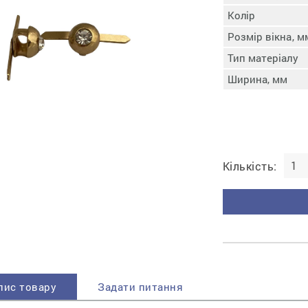
ня
Затягування носково-
Колір
й
пучкової частини
Розмір вікна, м
и
Зволоження п'яти
Затягування п'яткової
Тип матеріалу
частини
Ширина, мм
Доведення заготовки
Відмітка сліду
Шершування сліду
Активація клею
Пресування заготовки
Кількість:
з підошвою
Охолодження та
доактивація клею
Прибивання каблука
Відбивання сліду
пис товару
Задати питання